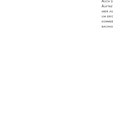
Auch d
Auftre
aber a
um erf
kümmern
nachha