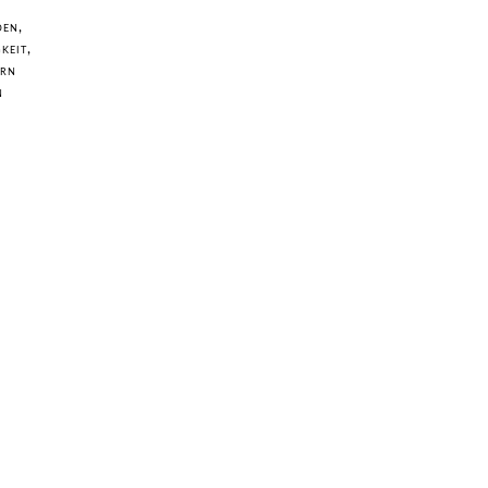
den,
keit,
ern
n