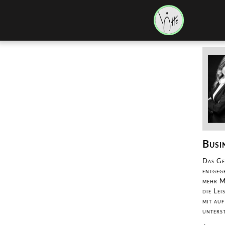
Busi
Das Ge
entgeg
mehr M
die Le
mit au
unters