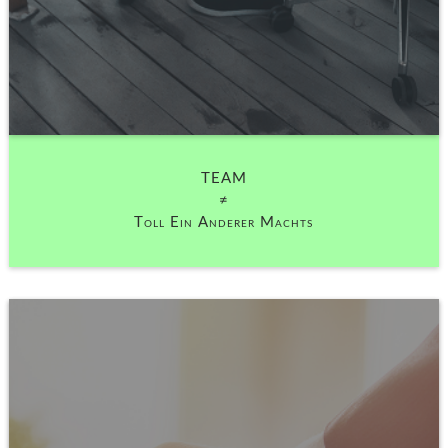
TEAM
≠
Toll Ein Anderer Machts